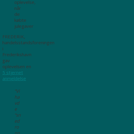
oplevelse,
når
de
købte
julegaver
FREDERIK,
handelsstandsforeningen
i
Frederikshavn
gav
oplevelsen en
5 stjernet
anmeldelse
“Vi
ha
vd
e
“sn
ed
ro
nn