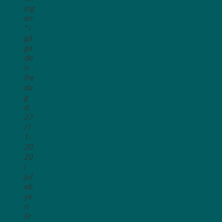
ing
en
” i
gå
ga
de
n
fre
da
g
d.
27
/1
1-
20
20
i
Jul
eb
ye
n
Fr