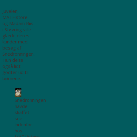
Juvelen,
MATHstore
og Madam Riis
i Støvring ville
glæde deres
kunder med
besøg af
Snedronningen.
Hun delte
også lidt
godter ud til
børnene.
Snedronningen
havde
skaffet
sne
indenfor
hos
MATHstore,