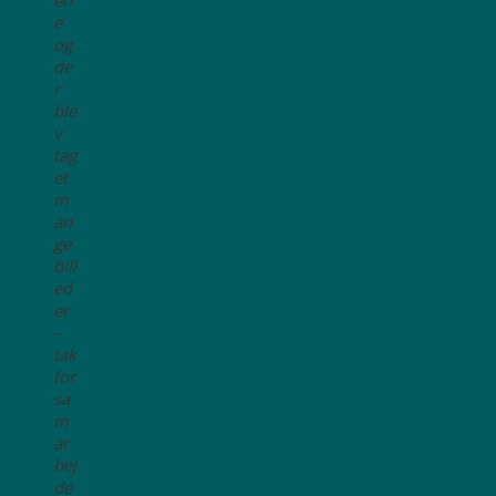
en
e
og
de
r
ble
v
tag
et
m
an
ge
bill
ed
er
–
tak
for
sa
m
ar
bej
de