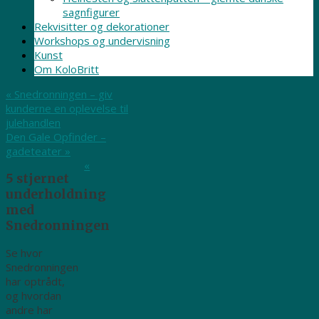
sagnfigurer
Rekvisitter og dekorationer
Workshops og undervisning
Kunst
Om KoloBritt
«
Snedronningen – giv
kunderne en oplevelse til
julehandlen
Den Gale Opfinder –
gadeteater
»
«
5 stjernet
underholdning
med
Snedronningen
Se hvor
Snedronningen
har optrådt,
og hvordan
andre har