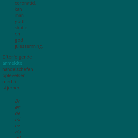
coronatid,
kan
man
godt
skabe
en
god
julestemning.
Efterfølgende
anmeldte
handelschefen
oplevelsen
med 5
stjerner
Br
øn
de
rsl
ev
Ha
nd