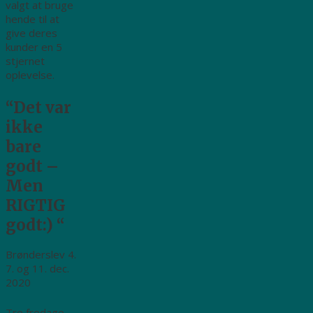
valgt at bruge
hende til at
give deres
kunder en 5
stjernet
oplevelse.
“Det var
ikke
bare
godt –
Men
RIGTIG
godt:) “
Brønderslev 4.
7. og 11. dec.
2020
Tre fredage