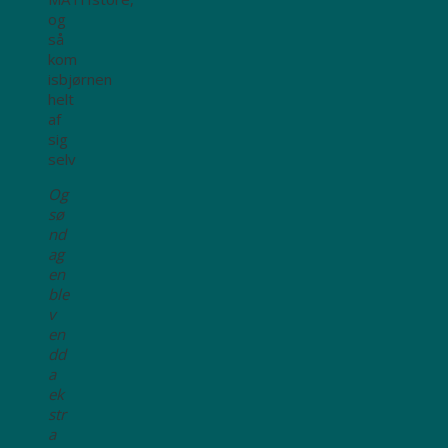
og
så
kom
isbjørnen
helt
af
sig
selv
Og
sø
nd
ag
en
ble
v
en
dd
a
ek
str
a