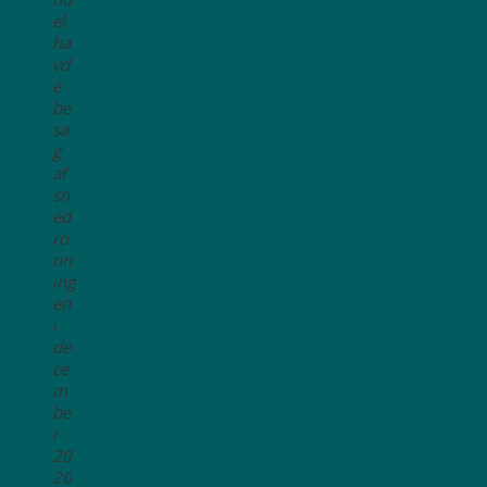
el
ha
vd
e
be
sø
g
af
sn
ed
ro
nn
ing
en
i
de
ce
m
be
r
20
20