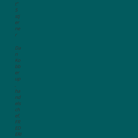
t”
5
stj
er
ne
r
Da
n
Ko
bb
er
up
,
ha
nd
els
ch
ef,
FR
ED
ERI