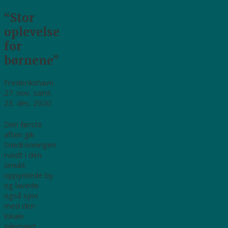
“Stor
oplevelse
for
børnene”
Frederikshavn
27. nov. samt
23. dec. 2020
Den første
aften gik
Snedronningen
rundt i den
smukt
oppyntede by
og lavede
også sjov
med den
lokale
julemand.