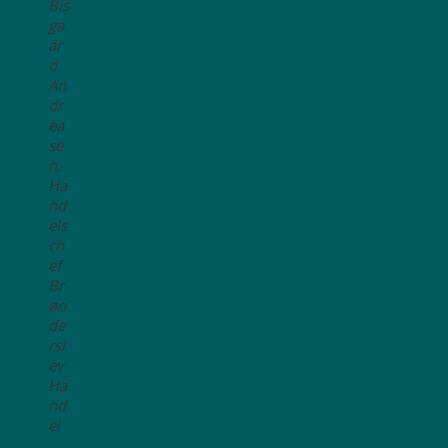
Bis
ga
ar
d
An
dr
ea
se
n,
Ha
nd
els
ch
ef
Br
øn
de
rsl
ev
Ha
nd
el