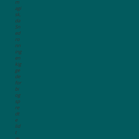
m
agi
sk,
da
Sn
ed
ro
nn
ing
en
kig
ge
de
for
bi
og
sp
re
dt
e
lid
t
m