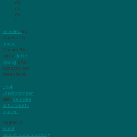
da
m
Rii
s
Se video
fra
dagen eller
denne.
Madam Riis
skrev
dette
opslag
efter
besøget ved
deres butik.
Book
Snedronningen
eller
se andre
af KoloBritts
figurer.
Nøgleord:
event
,
handelsstandsforening
,