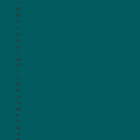
ed
eri
ks
ha
vn
(w
w
w.f
re
de
rik
.n
u).
St
or
op
lev
els
e
for
bø
rn