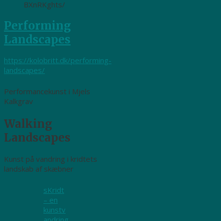
BXnRKghts/
Performing
Landscapes
https://kolobritt.dk/performing-
landscapes/
Performancekunst i Mjels
Kalkgrav
Walking
Landscapes
Kunst på vandring i kridtets
landskab af skæbner
sKridt
– en
kunstv
andring