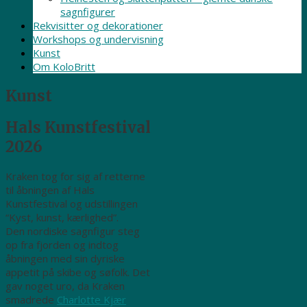
sagnfigurer
Rekvisitter og dekorationer
Workshops og undervisning
Kunst
Om KoloBritt
Kunst
Hals Kunstfestival
2026
Kraken tog for sig af retterne
til åbningen af Hals
Kunstfestival og udstillingen
“Kyst, kunst, kærlighed”.
Den nordiske sagnfigur steg
op fra fjorden og indtog
åbningen med sin dyriske
appetit på skibe og søfolk. Det
gav noget uro, da Kraken
smadrede
Charlotte Kjær