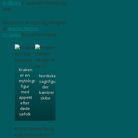
Rydborg
s specialfremstillede
skib.
Kostumet er syet og designet
af
Anette Nielsen
Se video
fra performance
Kraken
er en
Nordiske
mytologisk
sagnfigur
figur
der
med
kæntrer
appetit
skibe
efter
døde
søfolk
https://www.faceb
ook.com/share/v/1