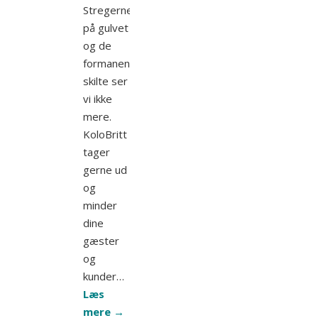
Stregerne
på gulvet
og de
formanende
skilte ser
vi ikke
mere.
KoloBritt
tager
gerne ud
og
minder
dine
gæster
og
kunder…
Læs
mere
→