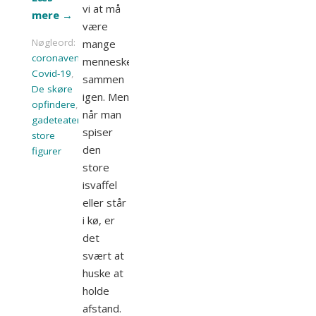
vi at må
mere
→
være
Nøgleord:
mange
coronavenlig
,
mennesker
Covid-19
,
sammen
De skøre
igen. Men
opfindere
,
når man
gadeteater
,
spiser
store
den
figurer
store
isvaffel
eller står
i kø, er
det
svært at
huske at
holde
afstand.