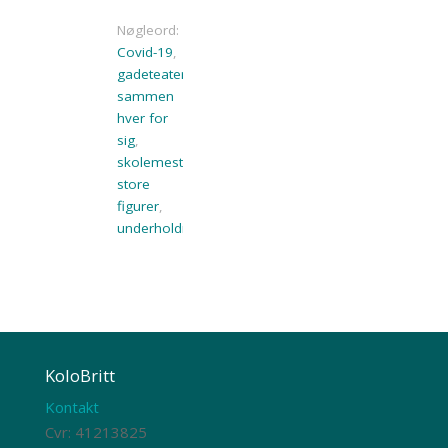
Nøgleord:
Covid-19
,
gadeteater
,
sammen
hver for
sig
,
skolemester
,
store
figurer
,
underholdning
KoloBritt
Kontakt
Cvr: 41213825