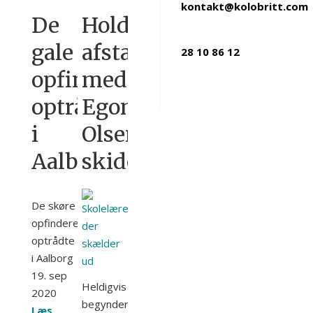
kontakt@kolobritt.com
De
Hold
gale
afstand
28 10 86 12
opfindere
med
optrådte
Egon
i
Olsen
Aalborg
skideballe
De skøre
opfindere
optrådte
i Aalborg
19. sep
Heldigvis
2020
begynder
Læs