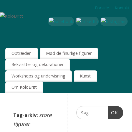
Forside
Kontakt
Optræden
Mød de finurlige figurer
Rekvisitter og dekorationer
Workshops og undervisning
Kunst
Om KoloBritt
OK
store
Tag-arkiv:
figurer