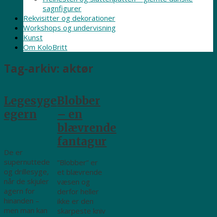
sagnfigurer
Rekvisitter og dekorationer
Workshops og undervisning
Kunst
Om KoloBritt
Tag-arkiv:
aktør
Legesyge
Blobber
egern
– en
blævrende
fantagur
De er
supernuttede
”Blobber” er
og drillesyge,
et blævrende
når de skjuler
væsen og
agern for
derfor heller
hinanden –
ikke er den
men man kan
skarpeste kniv