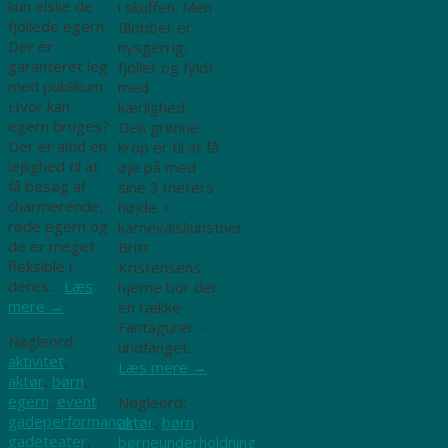
kun elske de
i skuffen. Men
fjollede egern.
Blobber er
Der er
nysgerrig,
garanteret leg
fjollet og fyldt
med publikum
med
Hvor kan
kærlighed.
egern bruges?
Den grønne
Der er altid en
krop er til at få
lejlighed til at
øje på med
få besøg af
sine 3 meters
charmerende,
højde. I
røde egern og
karnevalskunstner
de er meget
Britt
fleksible i
Kristensens
deres…
Læs
hjerne bor der
mere
→
en række
Fantagurer –
Nøgleord:
undfanget…
aktivitet
,
Læs mere
→
aktør
,
børn
,
egern
,
event
,
Nøgleord:
gadeperformance
,
aktør
,
børn
,
gadeteater
,
børneunderholdning
,