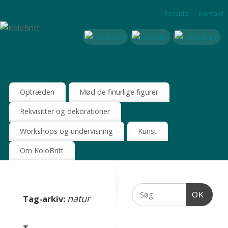
Forside
Kontakt
Optræden
Mød de finurlige figurer
Rekvisitter og dekorationer
Workshops og undervisning
Kunst
Om KoloBritt
OK
natur
Tag-arkiv: