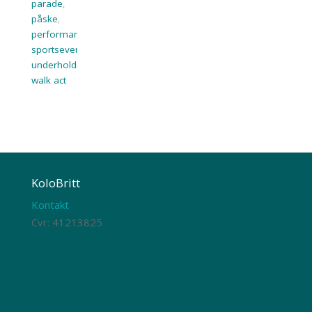
parade
,
påske
,
performance
,
sportsevent
,
underholdning
,
walk act
KoloBritt
Kontakt
Cvr: 41213825