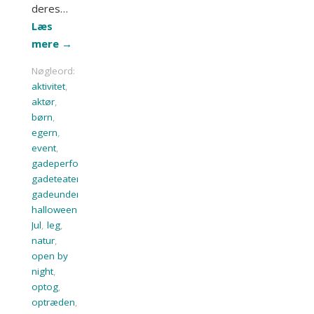
deres…
Læs
mere
→
Nøgleord:
aktivitet
,
aktør
,
børn
,
egern
,
event
,
gadeperformance
,
gadeteater
,
gadeunderholdning
,
halloween
,
Jul
,
leg
,
natur
,
open by
night
,
optog
,
optræden
,