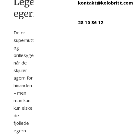
Legesyge
kontakt@kolobritt.com
egern
28 10 86 12
De er
supernuttede
og
drillesyge,
når de
skjuler
agern for
hinanden
– men
man kan
kun elske
de
fjollede
egern.